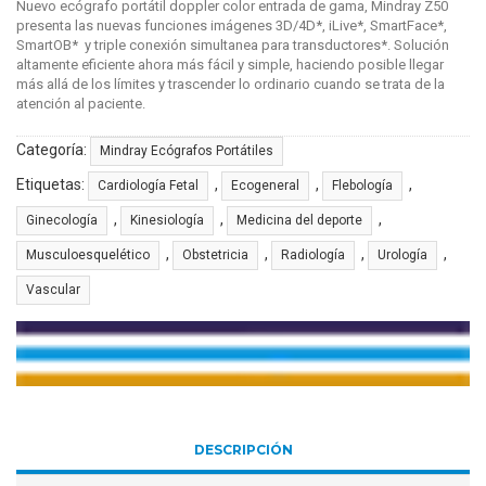
Nuevo ecógrafo portátil doppler color entrada de gama, Mindray Z50
presenta las nuevas funciones imágenes 3D/4D*, iLive*, SmartFace*,
SmartOB* y triple conexión simultanea para transductores*. Solución
altamente eficiente ahora más fácil y simple, haciendo posible llegar
más allá de los límites y trascender lo ordinario cuando se trata de la
atención al paciente.
Categoría:
Mindray Ecógrafos Portátiles
Etiquetas:
,
,
,
Cardiología Fetal
Ecogeneral
Flebología
,
,
,
Ginecología
Kinesiología
Medicina del deporte
,
,
,
,
Musculoesquelético
Obstetricia
Radiología
Urología
Vascular
DESCRIPCIÓN