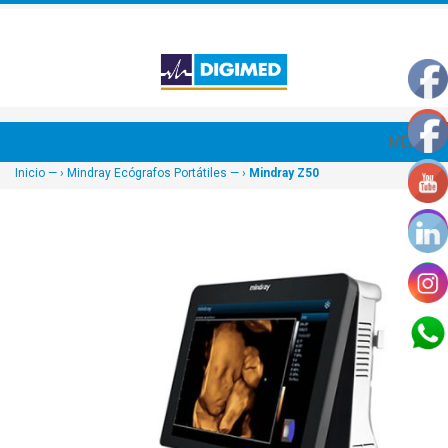
MENU
Inicio
— ›
Mindray Ecógrafos Portátiles
— ›
Mindray Z50